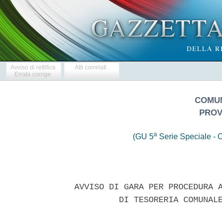
Avviso di rettifica
Atti correlati
Errata corrige
COMUN
PROV
a
(GU 5
Serie Speciale - C
 AVVISO DI GARA PER PROCEDURA A
          DI TESORERIA COMUNALE