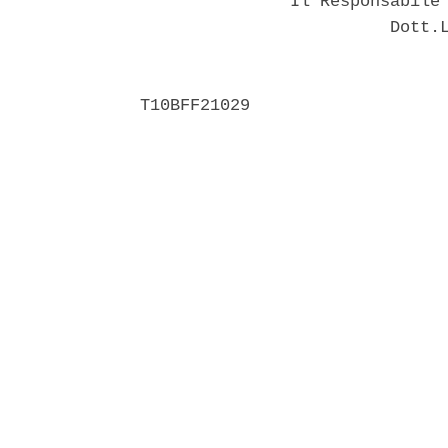
               Il Responsabile 
                         Dott.L