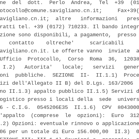
ne  del  dott.  Perlo  Andrea,  Tel  +39  (01
otocollo@comune.savigliano.cn.it;     Fax+39(
avigliano.cn.it;  altre   informazioni   pres
ratti tel. +39 (0172) 710233. Il bando integr
zione sono disponibili, a pagamento,  presso 
   contatto    oltreche'     scaricabili     
avigliano.cn.it. Le offerte vanno  inviate  a
Ufficio  Protocollo,  Corso  Roma  36,  12038
 I.2)   Autorita'   locale;   servizi   gener
oni  pubbliche.  SEZIONE  II-  II.1.1)  Proce
izi dell'Allegato II B) del D.Lgs. 163/2006  
no II.1.3) appalto pubblico II.1.5) Servizi d
ogistico presso i locali della  sede  univers
6 - C.I.G.  0545206E35  II.1.6)  CPV  8043000
'appalto  (comprese  le  opzioni):  Euro  312
.2) Opzioni: eventuale rinnovo o applicazione
06 per un totale di Euro 156.000,00  II.3)  0