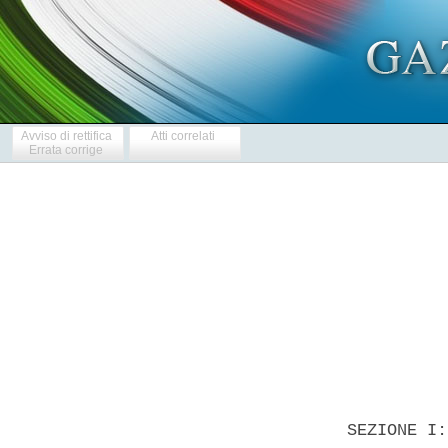
Avviso di rettifica
Atti correlati
Errata corrige
            
  SEZIONE I: