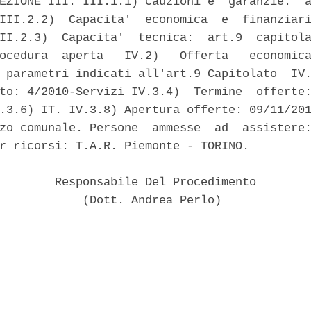
EZIONE III: III.1.1) Cauzioni e  garanzie:  a
III.2.2)  Capacita'  economica  e  finanziari
II.2.3)  Capacita'  tecnica:  art.9  capitola
ocedura  aperta   IV.2)   Offerta   economica
 parametri indicati all'art.9 Capitolato  IV.
to: 4/2010-Servizi IV.3.4)  Termine  offerte:
.3.6) IT. IV.3.8) Apertura offerte: 09/11/201
zo comunale. Persone  ammesse  ad  assistere:
r ricorsi: T.A.R. Piemonte - TORINO. 

        Responsabile Del Procedimento 

            (Dott. Andrea Perlo) 
