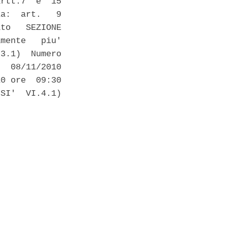
rtt.7  e  15

a:  art.   9

to   SEZIONE

mente   piu'

3.1)  Numero

  08/11/2010

0 ore  09:30

SI'  VI.4.1)
