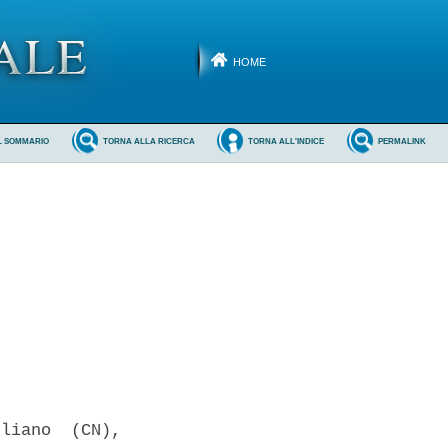
HOME
L SOMMARIO
TORNA ALLA RICERCA
TORNA ALL'INDICE
PERMALINK
liano  (CN),
