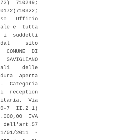
72)  710249;

0172)710322;

so   Ufficio

ale e  tutta

 i  suddetti

dal     sito

  COMUNE  DI

  SAVIGLIANO

ali    delle

dura  aperta

-  Categoria

i  reception

itaria,  Via

0-7  II.2.1)

.000,00  IVA

 dell'art.57

1/01/2011  -
