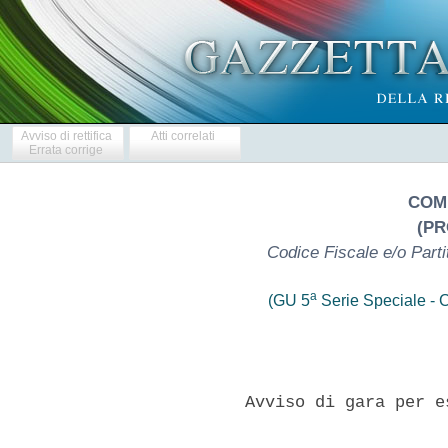
Avviso di rettifica
Atti correlati
Errata corrige
COM
(PR
Codice Fiscale e/o Part
a
(GU 5
Serie Speciale - C
          Avviso di gara per e