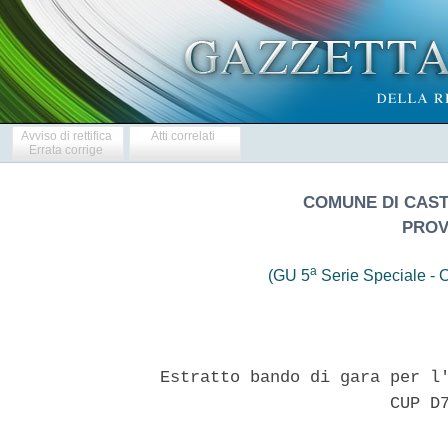
Avviso di rettifica
Atti correlati
Errata corrige
COMUNE DI CAS
PROV
a
(GU 5
Serie Speciale - C
  Estratto bando di gara per l'
                         CUP D7