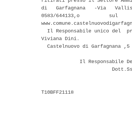
ritirati presso il Settore Ammi
di   Garfagnana   -Via   Vallis
0583/644133,o          sul     
www.comune.castelnuovodigarfagn
  Il Responsabile unico del  pr
Viviana Dini. 

  Castelnuovo di Garfagnana ,5 
             Il Responsabile De
                        Dott.Ss