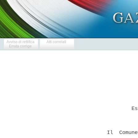
Avviso di rettifica
Atti correlati
Errata corrige
          Es
  Il  Comune