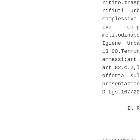
ritiro,trasp
rifiuti  urb
complessivo 
iva     comp
melitodinapo
Igiene  Urba
13.00.Termin
ammessi:art.
art.82,c.2,l
offerta  sul
presentazion
D.Lgs.167/20
        Il R
            