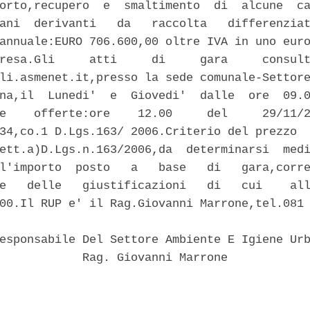
orto,recupero  e  smaltimento  di  alcune  ca
ani  derivanti   da   raccolta   differenziat
annuale:EURO 706.600,00 oltre IVA in uno euro
resa.Gli     atti     di     gara     consult
li.asmenet.it,presso la sede comunale-Settore
na,il  Lunedi'  e  Giovedi'  dalle  ore  09.0
e    offerte:ore    12.00     del     29/11/2
34,co.1 D.Lgs.163/ 2006.Criterio del prezzo  
ett.a)D.Lgs.n.163/2006,da  determinarsi  medi
l'importo  posto   a   base   di   gara,corre
e   delle   giustificazioni   di   cui    all
00.Il RUP e' il Rag.Giovanni Marrone,tel.081 
esponsabile Del Settore Ambiente E Igiene Urb
            Rag. Giovanni Marrone 
