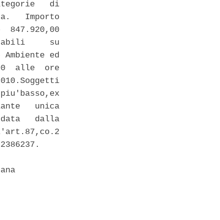
tegorie   di

a.   Importo

  847.920,00

abili     su

 Ambiente ed

0  alle  ore

010.Soggetti

piu'basso,ex

ante   unica

data   dalla

'art.87,co.2

2386237. 

ana 
