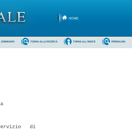
HOME
L SOMMARIO
TORNA ALLA RICERCA
TORNA ALL'INDICE
PERMALINK
a 

ervizio   di
