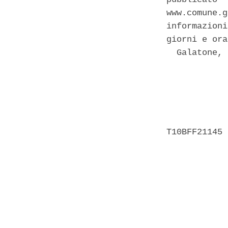
www.comune.g
informazioni
giorni e ora
  Galatone, 
            
            