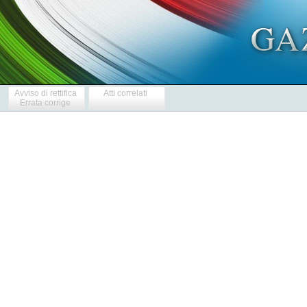
Avviso di rettifica
Atti correlati
Errata corrige
            