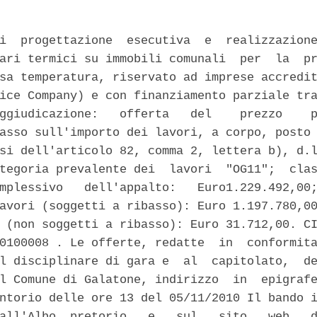
i  progettazione  esecutiva  e  realizzazione
ari termici su immobili comunali  per  la  pr
sa temperatura, riservato ad imprese accredit
ice Company) e con finanziamento parziale tra
ggiudicazione:   offerta   del    prezzo    p
asso sull'importo dei lavori, a corpo, posto 
si dell'articolo 82, comma 2, lettera b), d.l
tegoria prevalente dei  lavori  "OG11";  clas
mplessivo   dell'appalto:   Euro1.229.492,00;
avori (soggetti a ribasso): Euro 1.197.780,00
 (non soggetti a ribasso): Euro 31.712,00. CI
0100008 . Le offerte, redatte  in  conformita
l disciplinare di gara e  al  capitolato,  de
l Comune di Galatone, indirizzo  in  epigrafe
ntorio delle ore 13 del 05/11/2010 Il bando i
all'Albo  pretorio   e   sul   sito   web   d