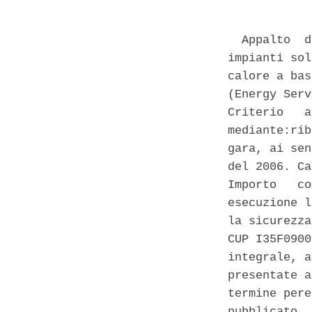
  Appalto  d
impianti sol
calore a bas
(Energy Serv
Criterio   a
mediante:rib
gara, ai sen
del 2006. Ca
Importo   co
esecuzione l
la sicurezza
CUP I35F0900
integrale, a
presentate a
termine pere
pubblicato  