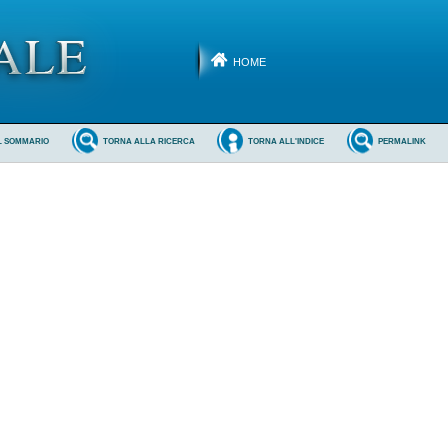
HOME
L SOMMARIO
TORNA ALLA RICERCA
TORNA ALL'INDICE
PERMALINK