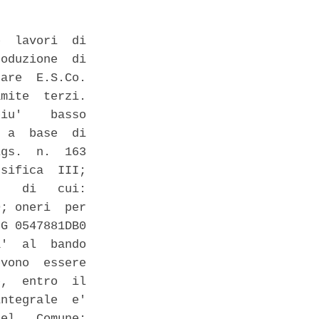
  lavori  di

oduzione  di

are  E.S.Co.

mite  terzi.

iu'    basso

 a  base  di

gs.  n.  163

sifica  III;

   di   cui:

; oneri  per

G 0547881DB0

'  al  bando

vono  essere

,  entro  il

ntegrale  e'

el   Comune:
