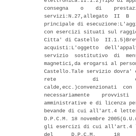
elettronica.II.1.2)Tipo di app
consegna    o    di    prestaz
servizi:N.27,allegato  II  B  
principale di esecuzione:L'agg
con esercizi situati sul raggi
Citta' di Castello  II.1.5)Bre
acquisti:L'oggetto  dell'appal
servizio  sostitutivo  di  men
magnetici,da erogarsi al perso
Castello.Tale servizio dovra' 
rete            di            
calde,ecc.)convenzionati  con 
necessariamente    provvisti  
amministrative e di licenza pe
bevande di cui all'art.4 lette
D.P.C.M. 18 novembre 2005(G.U.
gli esercizi di cui all'art.4 
del      D.P.C.M.      18     