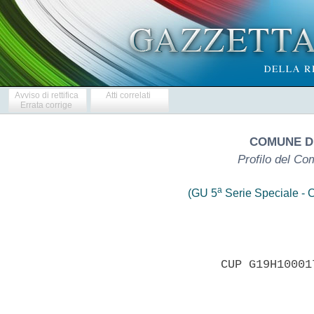
Avviso di rettifica
Atti correlati
Errata corrige
COMUNE DI
Profilo del Co
a
(GU 5
Serie Speciale - C
                 CUP G19H10001