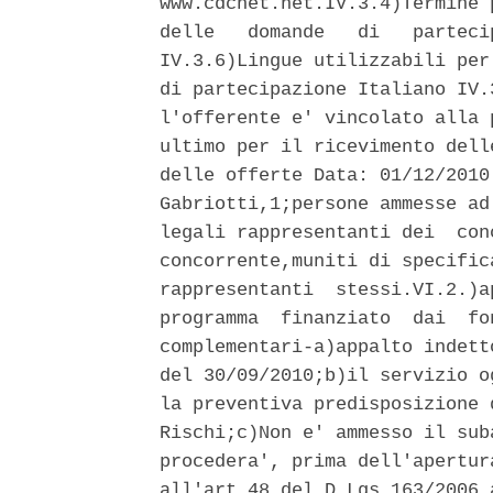
www.cdcnet.net.IV.3.4)Termine 
delle   domande   di   parteci
IV.3.6)Lingue utilizzabili per
di partecipazione Italiano IV.
l'offerente e' vincolato alla 
ultimo per il ricevimento dell
delle offerte Data: 01/12/2010
Gabriotti,1;persone ammesse ad
legali rappresentanti dei  con
concorrente,muniti di specific
rappresentanti  stessi.VI.2.)a
programma  finanziato  dai  fo
complementari-a)appalto indett
del 30/09/2010;b)il servizio o
la preventiva predisposizione 
Rischi;c)Non e' ammesso il sub
procedera', prima dell'apertur
all'art.48 del D.Lgs 163/2006 