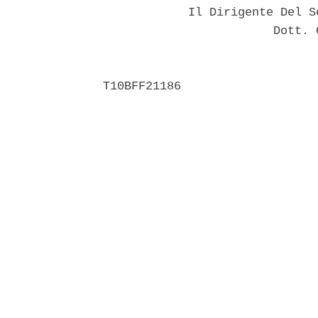
            Il Dirigente Del S
                        Dott. 