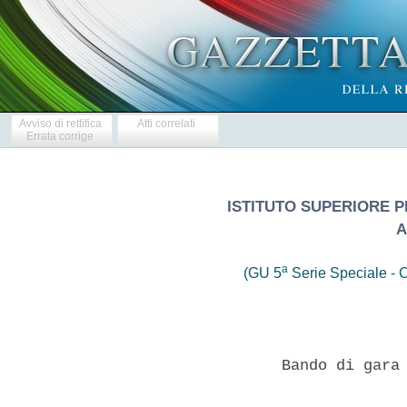
Avviso di rettifica
Atti correlati
Errata corrige
ISTITUTO SUPERIORE P
A
a
(GU 5
Serie Speciale - C
                 Bando di gara 