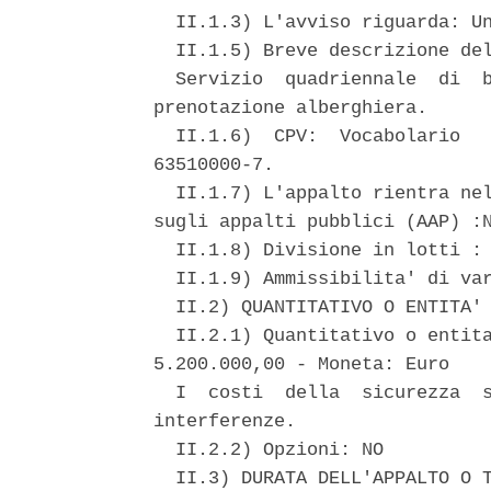
  II.1.3) L'avviso riguarda: Un
  II.1.5) Breve descrizione del
  Servizio  quadriennale  di  b
prenotazione alberghiera. 

  II.1.6)  CPV:  Vocabolario   
63510000-7. 

  II.1.7) L'appalto rientra nel
sugli appalti pubblici (AAP) :N
  II.1.8) Divisione in lotti : 
  II.1.9) Ammissibilita' di var
  II.2) QUANTITATIVO O ENTITA' 
  II.2.1) Quantitativo o entita
5.200.000,00 - Moneta: Euro 

  I  costi  della  sicurezza  s
interferenze. 

  II.2.2) Opzioni: NO 

  II.3) DURATA DELL'APPALTO O T