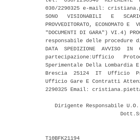
tel.  030/2290546  REFERENTE  
030/2290325 e-mail: cristiana.
SONO   VISIONABILI   E   SCARI
PROVVEDITORATO, ECONOMATO E  V
"DOCUMENTI DI GARA") VI.4) PRO
responsabile delle procedure d
DATA  SPEDIZIONE  AVVISO  IN  
partecipazione:Ufficio   Proto
Sperimentale Della Lombardia E
Brescia  25124  IT  Ufficio  P
Ufficio Gare E Contratti Atten
2290325 Email: cristiana.piett
   Dirigente Responsabile U.O.
                        Dott.S