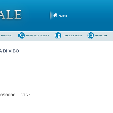
HOME
L SOMMARIO
TORNA ALLA RICERCA
TORNA ALL'INDICE
PERMALINK
 DI VIBO
050006  CIG:
