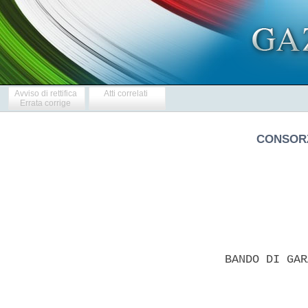
Avviso di rettifica
Atti correlati
Errata corrige
CONSORZ
BANDO DI GAR
            