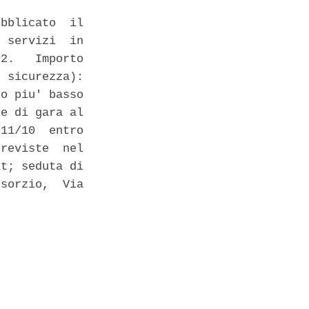
bblicato  il

 servizi  in

2.   Importo

 sicurezza):

o piu' basso

e di gara al

11/10  entro

reviste  nel

t; seduta di

sorzio,  Via
