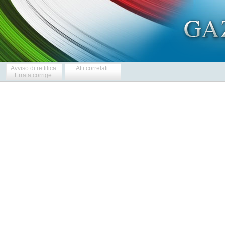
Avviso di rettifica
Atti correlati
Errata corrige
   
   