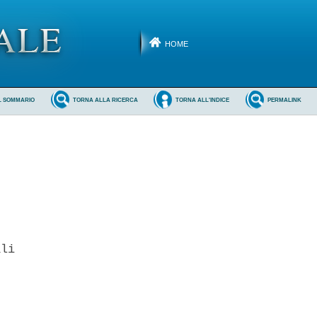
HOME
L SOMMARIO
TORNA ALLA RICERCA
TORNA ALL'INDICE
PERMALINK
li 


