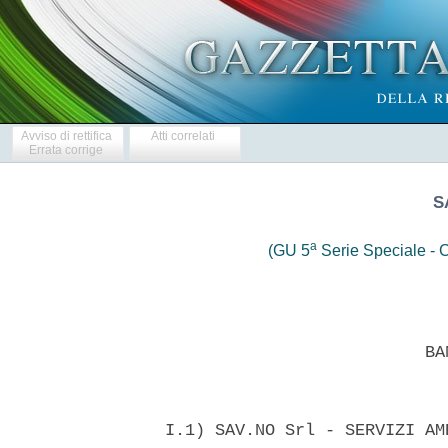
Avviso di rettifica
Atti correlati
Errata corrige
S
a
(GU 5
Serie Speciale - C
                            BAN
  I.1) SAV.NO Srl - SERVIZI AM