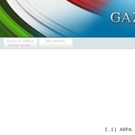
Avviso di rettifica
Atti correlati
Errata corrige
            
  I.1) ARPA 