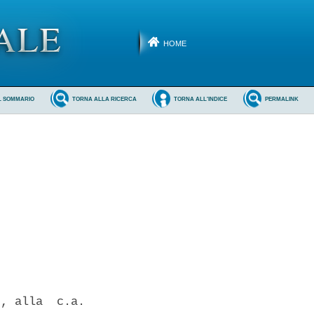
HOME
L SOMMARIO
TORNA ALLA RICERCA
TORNA ALL'INDICE
PERMALINK
, alla  c.a.
