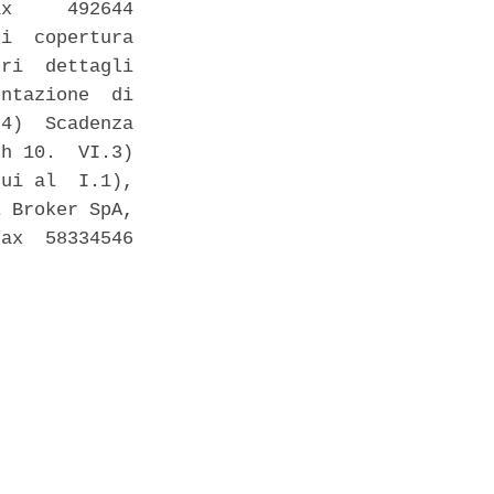
x     492644

i  copertura

ri  dettagli

ntazione  di

4)  Scadenza

h 10.  VI.3)

ui al  I.1),

 Broker SpA,

ax  58334546
