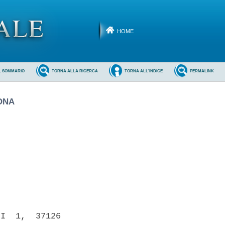
HOME
L SOMMARIO
TORNA ALLA RICERCA
TORNA ALL'INDICE
PERMALINK
ONA
I  1,  37126
