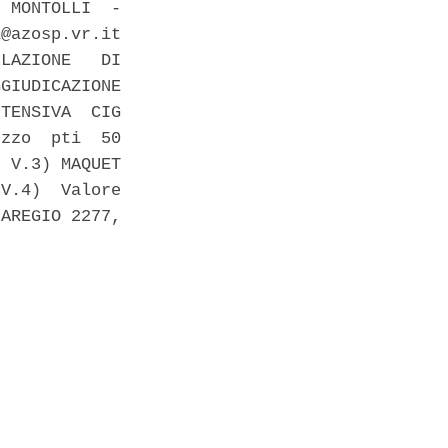
 MONTOLLI  -

@azosp.vr.it

LAZIONE   DI

GIUDICAZIONE

TENSIVA  CIG

zzo  pti  50

 V.3) MAQUET

V.4)  Valore

AREGIO 2277,
