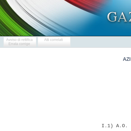
Avviso di rettifica
Atti correlati
Errata corrige
AZ
            
  I.1) A.O. 