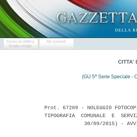
Avviso di rettifica
Atti correlati
Errata corrige
CITTA'
a
(GU 5
Serie Speciale - C
Prot. 67289 - NOLEGGIO FOTOCOP
TIPOGRAFIA  COMUNALE  E  SERVI
             30/09/2015) - AVV