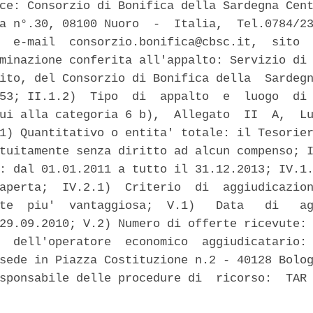
ce: Consorzio di Bonifica della Sardegna Cent
a n°.30, 08100 Nuoro  -  Italia,  Tel.0784/23
  e-mail  consorzio.bonifica@cbsc.it,  sito  
minazione conferita all'appalto: Servizio di 
ito, del Consorzio di Bonifica della  Sardegn
53; II.1.2)  Tipo  di  appalto  e  luogo  di 
ui alla categoria 6 b),  Allegato  II  A,  Lu
1) Quantitativo o entita' totale: il Tesorier
tuitamente senza diritto ad alcun compenso; I
: dal 01.01.2011 a tutto il 31.12.2013; IV.1.
aperta;  IV.2.1)  Criterio  di  aggiudicazion
te  piu'  vantaggiosa;  V.1)   Data   di   ag
29.09.2010; V.2) Numero di offerte ricevute: 
  dell'operatore  economico  aggiudicatario: 
sede in Piazza Costituzione n.2 - 40128 Bolog
sponsabile delle procedure di  ricorso:  TAR 