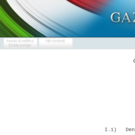
Avviso di rettifica
Atti correlati
Errata corrige
            
  I.1)   Den