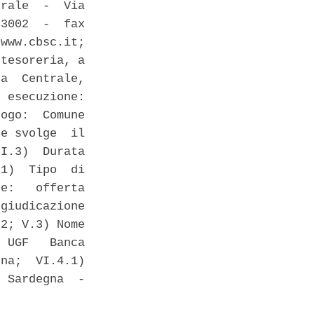
rale  -  Via

3002  -  fax

www.cbsc.it;

tesoreria, a

a  Centrale,

 esecuzione:

ogo:  Comune

e svolge  il

I.3)  Durata

1)  Tipo  di

e:   offerta

giudicazione

2; V.3) Nome

 UGF   Banca

na;  VI.4.1)

 Sardegna  -
