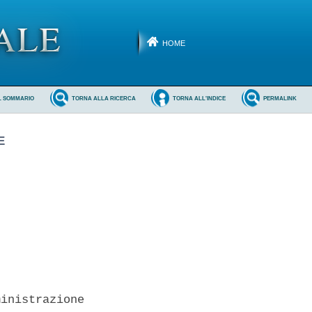
HOME
L SOMMARIO
TORNA ALLA RICERCA
TORNA ALL'INDICE
PERMALINK
E
inistrazione
