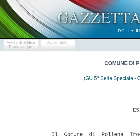
Avviso di rettifica
Atti correlati
Errata corrige
COMUNE DI P
a
(GU 5
Serie Speciale - C
                            ESI
  Il  Comune  di  Pollena  Tro