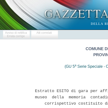
Avviso di rettifica
Atti correlati
Errata corrige
COMUNE D
PROVI
a
(GU 5
Serie Speciale - C
Estratto ESITO di gara per aff
museo  della  memoria  contadi
    corrispettivo costituito d