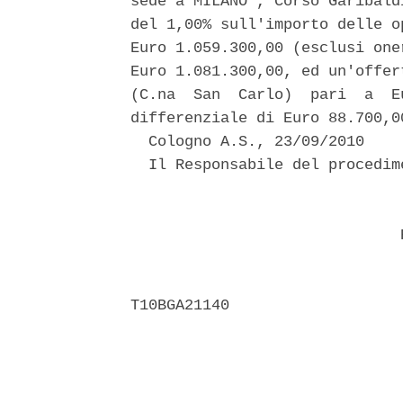
sede a MILANO , Corso Garibald
del 1,00% sull'importo delle o
Euro 1.059.300,00 (esclusi one
Euro 1.081.300,00, ed un'offer
(C.na  San  Carlo)  pari  a  E
differenziale di Euro 88.700,00
  Cologno A.S., 23/09/2010 

  Il Responsabile del procedime
                               
                              R