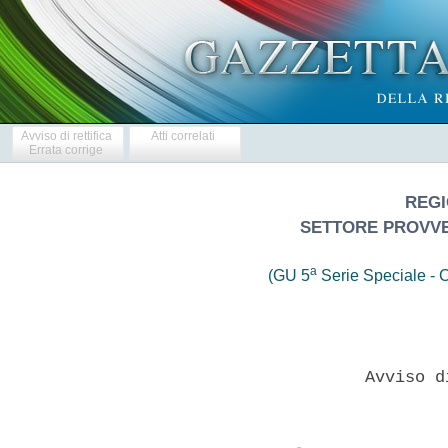
Avviso di rettifica
Atti correlati
Errata corrige
REGI
SETTORE PROVV
a
(GU 5
Serie Speciale - C
                      Avviso d