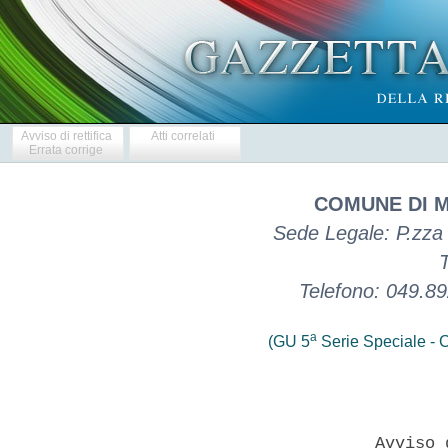
Avviso di rettifica
Atti correlati
Errata corrige
COMUNE DI 
Sede Legale: P.zza
Telefono: 049.8
a
(GU 5
Serie Speciale - C
                       Avviso 