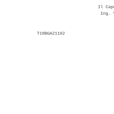
                        Il Cap
                         Ing. 