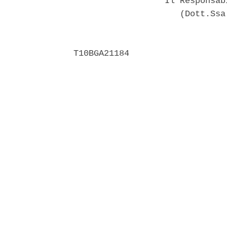
                  Il Responsab
                     (Dott.Ssa