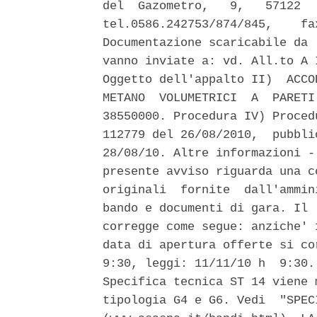
del  Gazometro,   9,   57122  
tel.0586.242753/874/845,    fa
Documentazione scaricabile da 
vanno inviate a: vd. All.to A 
Oggetto dell'appalto II)  ACCO
METANO  VOLUMETRICI  A  PARETI
38550000. Procedura IV) Proced
112779 del 26/08/2010,  pubbli
28/08/10. Altre informazioni -
presente avviso riguarda una c
originali  fornite  dall'ammin
bando e documenti di gara. Il 
corregge come segue: anziche' 
data di apertura offerte si co
9:30, leggi: 11/11/10 h  9:30.
Specifica tecnica ST 14 viene 
tipologia G4 e G6. Vedi  "SPEC