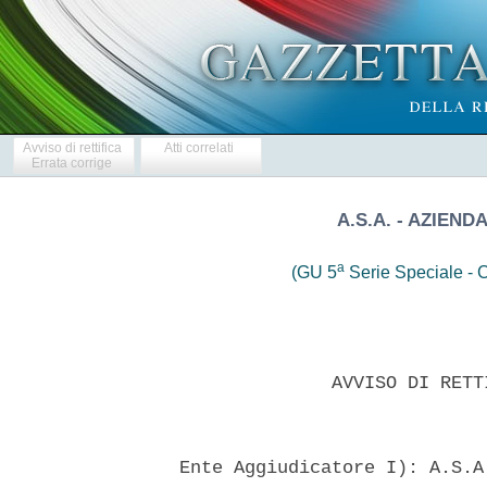
Avviso di rettifica
Atti correlati
Errata corrige
A.S.A. - AZIEND
a
(GU 5
Serie Speciale - C
                AVVISO DI RETT
  Ente Aggiudicatore I): A.S.A