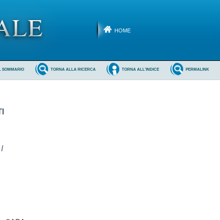
HOME
L SOMMARIO
TORNA ALLA RICERCA
TORNA ALL'INDICE
PERMALINK
I
I