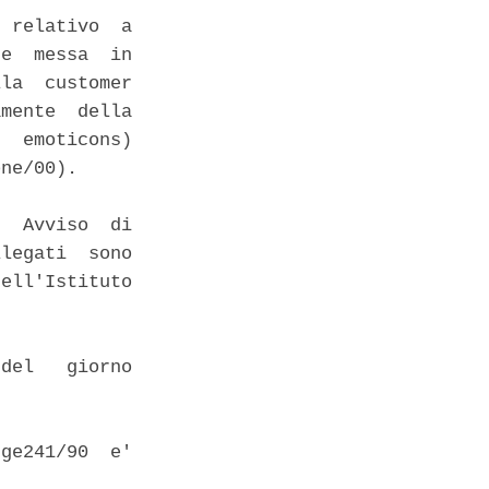
 relativo  a

e  messa  in

la  customer

mente  della

  emoticons)

ne/00). 

  Avviso  di

legati  sono

ell'Istituto

del   giorno

ge241/90  e'
