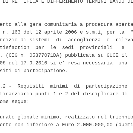
 DI RETTIFICA E DIFFERIMENTO TERMINI BANDO DI
ento alla gara comunitaria a procedura aperta
 n. 163 del 12 aprile 2006 e s.m.i, per la  "
rcizio di sistemi  di  accoglienza  e  rileva
tisfaction  per  le  sedi  provinciali   e   
. (CIG n. 05377071DA) pubblicata su GUCE il  
08 del 17.9.2010 si e' resa necessaria  una  
siti di partecipazione. 

.2 -  Requisiti  minimi  di  partecipazione  
finanziaria punti 1 e 2 del disciplinare di  
ome segue: 

urato globale minimo, realizzato nel triennio
ente non inferiore a Euro 2.000.000,00 (duemi