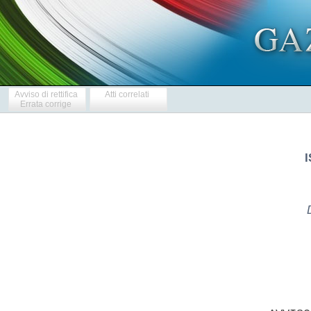
Avviso di rettifica
Atti correlati
Errata corrige