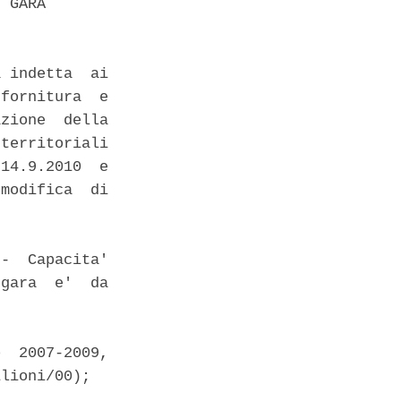
 GARA 

 indetta  ai

fornitura  e

zione  della

territoriali

14.9.2010  e

modifica  di

-  Capacita'

gara  e'  da

  2007-2009,

lioni/00); 
