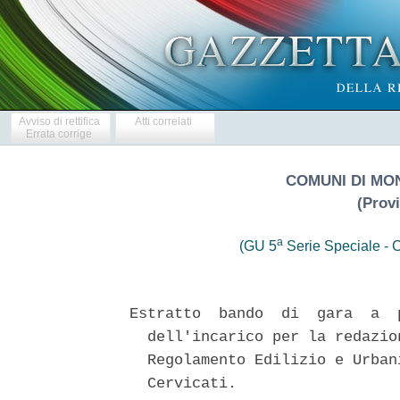
Avviso di rettifica
Atti correlati
Errata corrige
COMUNI DI MO
(Prov
a
(GU 5
Serie Speciale - C
Estratto  bando  di  gara  a  
  dell'incarico per la redazio
  Regolamento Edilizio e Urban
  Cervicati. 
