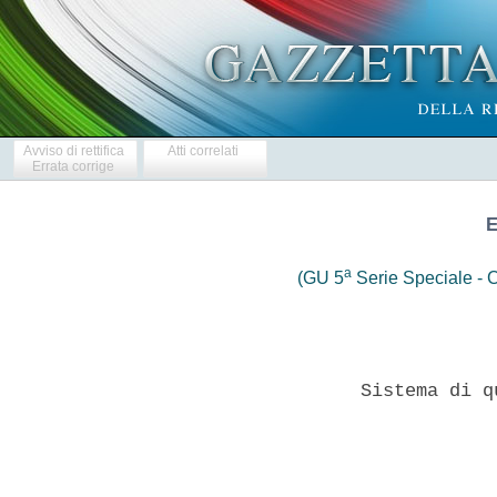
Avviso di rettifica
Atti correlati
Errata corrige
E
a
(GU 5
Serie Speciale - C
            Sistema di q