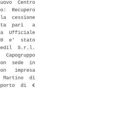
uovo  Centro

o:  Recupero

la  cessione

ta  pari   a

a  Ufficiale

0  e'  stato

edil  S.r.l.

  Capogruppo

on  sede  in

on   impresa

 Martino  di

porto  di  €
