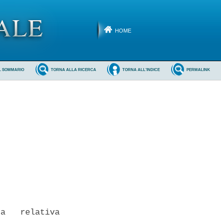
HOME
L SOMMARIO
TORNA ALLA RICERCA
TORNA ALL'INDICE
PERMALINK
a   relativa
