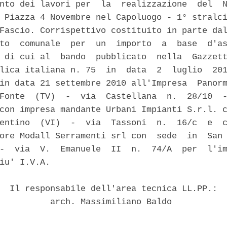
nto dei lavori per  la  realizzazione  del  N
 Piazza 4 Novembre nel Capoluogo - 1° stralci
Fascio. Corrispettivo costituito in parte dal
to  comunale  per  un  importo  a  base  d'as
 di cui al  bando  pubblicato  nella  Gazzett
lica italiana n. 75  in  data  2  luglio  201
in data 21 settembre 2010 all'Impresa  Panorm
Fonte  (TV)  -  via  Castellana  n.  28/10  -
con impresa mandante Urbani Impianti S.r.l. c
entino  (VI)  -  via  Tassoni  n.  16/c  e  c
ore Modall Serramenti srl con  sede  in  San 
-  via  V.  Emanuele  II  n.  74/A  per  l'im
iu' I.V.A. 

  Il responsabile dell'area tecnica LL.PP.: 

          arch. Massimiliano Baldo 
