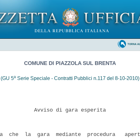
TORNA A
COMUNE DI PIAZZOLA SUL BRENTA
a
(GU 5
Serie Speciale - Contratti Pubblici n.117 del 8-10-2010)
           Avviso di gara esperita 

a  che  la  gara  mediante  procedura   apert