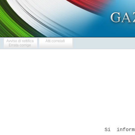
Avviso di rettifica
Atti correlati
Errata corrige
            
  Si  inform