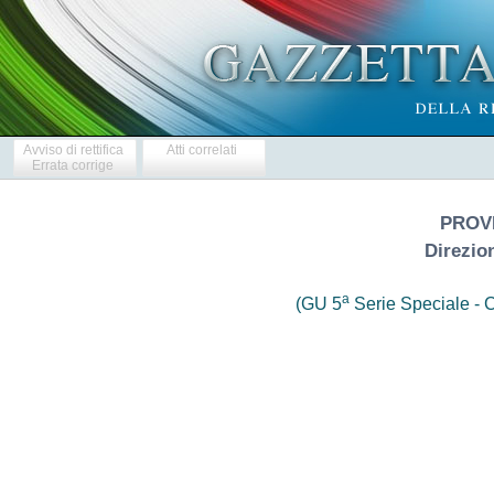
Avviso di rettifica
Atti correlati
Errata corrige
PROVI
Direzion
a
(GU 5
Serie Speciale - C
                     