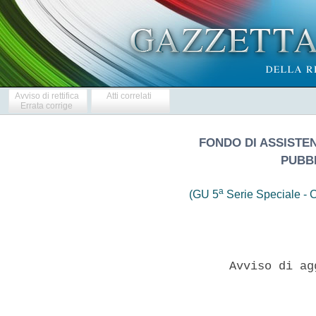
Avviso di rettifica
Atti correlati
Errata corrige
FONDO DI ASSISTE
PUBB
a
(GU 5
Serie Speciale - C
                  Avviso di ag