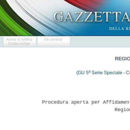
Avviso di rettifica
Atti correlati
Errata corrige
REGI
a
(GU 5
Serie Speciale - Co
Procedura aperta per Affidamen
                         Regio