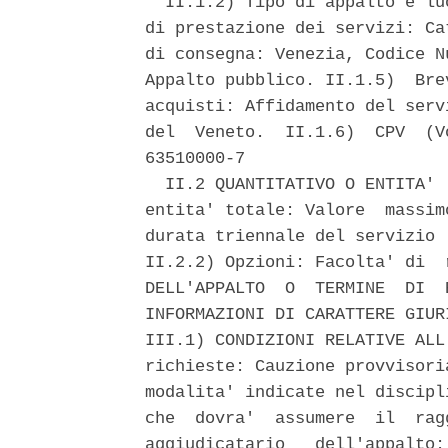
  II.1.2) Tipo di appalto e lu
di prestazione dei servizi: Ca
di consegna: Venezia, Codice N
Appalto pubblico. II.1.5)  Bre
acquisti: Affidamento del serv
del  Veneto.  II.1.6)  CPV  (V
63510000-7 

  II.2 QUANTITATIVO O ENTITA' 
entita' totale: Valore  massim
durata triennale del servizio 
II.2.2) Opzioni: Facolta' di  
DELL'APPALTO  O  TERMINE  DI  
INFORMAZIONI DI CARATTERE GIUR
III.1) CONDIZIONI RELATIVE ALL
richieste: Cauzione provvisori
modalita' indicate nel discipl
che  dovra'  assumere  il  rag
aggiudicatario   dell'appalto: