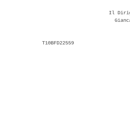
                       Il Diri
                         Gianc