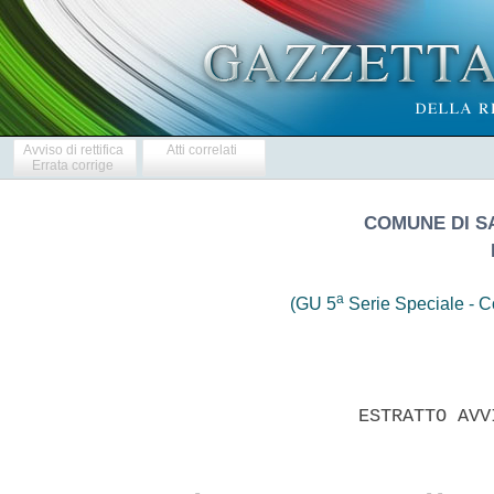
Avviso di rettifica
Atti correlati
Errata corrige
COMUNE DI S
a
(GU 5
Serie Speciale - Co
                  ESTRATTO AVV