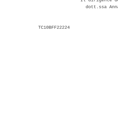
                Il dirigente d
                  dott.ssa Ann