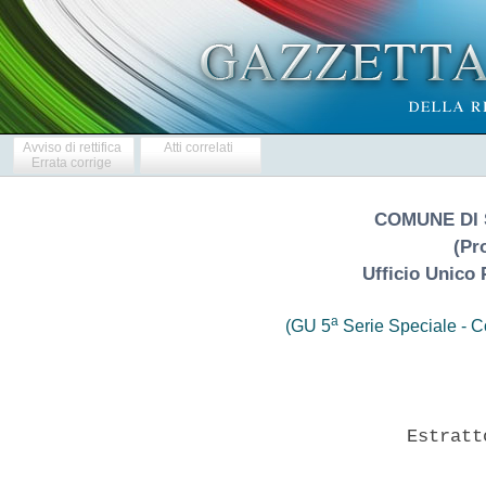
Avviso di rettifica
Atti correlati
Errata corrige
COMUNE DI
(Pr
Ufficio Unico 
a
(GU 5
Serie Speciale - Co
                       Estratt