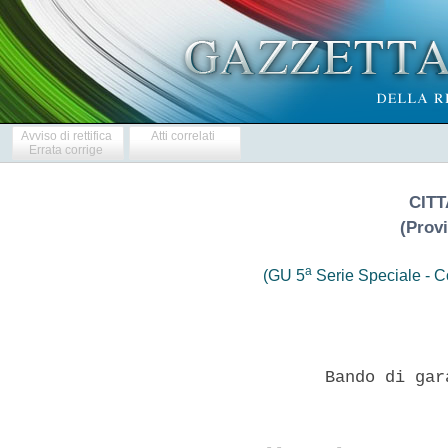
Avviso di rettifica
Atti correlati
Errata corrige
CITT
(Prov
a
(GU 5
Serie Speciale - Co
                  Bando di gar