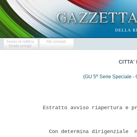
Avviso di rettifica
Atti correlati
Errata corrige
CITTA'
a
(GU 5
Serie Speciale - C
Estratto avviso riapertura e pr
  Con determina dirigenziale  n