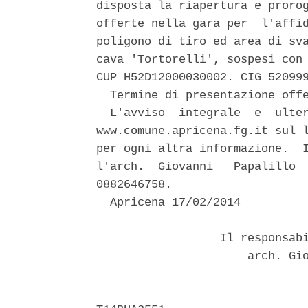
disposta la riapertura e prorog
offerte nella gara per  l'affid
poligono di tiro ed area di sva
cava 'Tortorelli', sospesi con 
CUP H52D12000030002. CIG 520999
  Termine di presentazione offe
  L'avviso  integrale  e  ulter
www.comune.apricena.fg.it sul l
per ogni altra informazione.  I
l'arch.  Giovanni   Papalillo  
0882646758. 

  Apricena 17/02/2014 

                  Il responsabi
                      arch. Gio