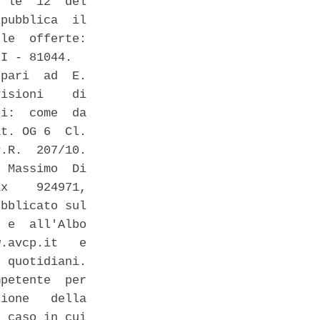
 le  12  del

pubblica  il

le  offerte:

I - 81044. 

pari  ad  E.

isioni    di

i:  come  da

t. OG 6  Cl.

.R.  207/10.

 Massimo  Di

x    924971,

bblicato sul

 e  all'Albo

.avcp.it   e

 quotidiani.

petente  per

ione   della

 caso in cui
