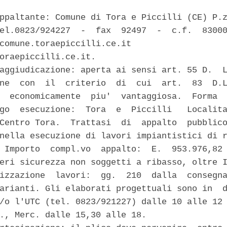
ppaltante: Comune di Tora e Piccilli (CE) P.z
el.0823/924227  -  fax  92497  -  c.f.  83000
comune.toraepiccilli.ce.it                   
oraepiccilli.ce.it. 

aggiudicazione: aperta ai sensi art. 55 D.  L
ne  con  il  criterio  di  cui  art.  83  D.L
  economicamente  piu'  vantaggiosa.  Forma  
go  esecuzione:  Tora  e  Piccilli   Localita
Centro Tora.  Trattasi  di  appalto  pubblico
nella esecuzione di lavori impiantistici di r
 Importo  compl.vo  appalto:  E.  953.976,82 
eri sicurezza non soggetti a ribasso, oltre I
izzazione  lavori:  gg.  210  dalla  consegna
arianti. Gli elaborati progettuali sono in  d
/o l'UTC (tel. 0823/921227) dalle 10 alle 12 
., Merc. dalle 15,30 alle 18. 
