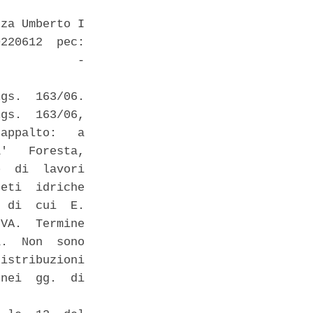
za Umberto I

220612  pec:

           -

gs.  163/06.

gs.  163/06,

appalto:   a

'   Foresta,

  di  lavori

eti  idriche

 di  cui  E.

VA.  Termine

.  Non  sono

istribuzioni

nei  gg.  di
