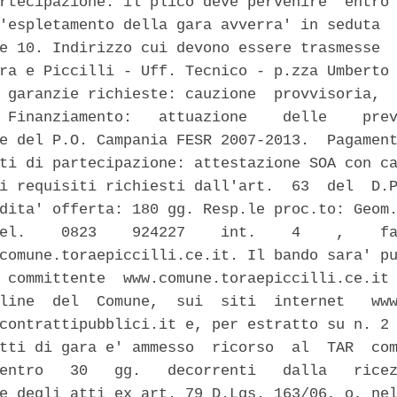
rtecipazione: il plico deve pervenire  entro 
'espletamento della gara avverra' in seduta  
e 10. Indirizzo cui devono essere trasmesse  
ra e Piccilli - Uff. Tecnico - p.zza Umberto 
 garanzie richieste: cauzione  provvisoria,  
 Finanziamento:   attuazione    delle    prev
e del P.O. Campania FESR 2007-2013.  Pagament
ti di partecipazione: attestazione SOA con ca
i requisiti richiesti dall'art.  63  del  D.P
dita' offerta: 180 gg. Resp.le proc.to: Geom.
el.    0823    924227    int.    4    ,    fa
comune.toraepiccilli.ce.it. Il bando sara' pu
 committente  www.comune.toraepiccilli.ce.it 
line  del  Comune,  sui  siti  internet   www
contrattipubblici.it e, per estratto su n. 2 
tti di gara e' ammesso  ricorso  al  TAR  com
entro   30   gg.   decorrenti   dalla   ricez
e degli atti ex art. 79 D.Lgs. 163/06, o, nel