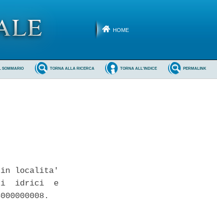
HOME
L SOMMARIO
TORNA ALLA RICERCA
TORNA ALL'INDICE
PERMALINK
in localita'

i  idrici  e

000000008. 
