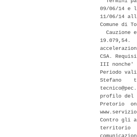
  Termini pa
09/06/14 e l
11/06/14 all
Comune di To
  Cauzione e
19.079,54.  
accelerazion
CSA. Requisi
III nonche' 
Periodo vali
Stefano    t
tecnico@pec.
profilo del 
Pretorio  on
www.servizio
Contro gli a
territorio  
comunicazion