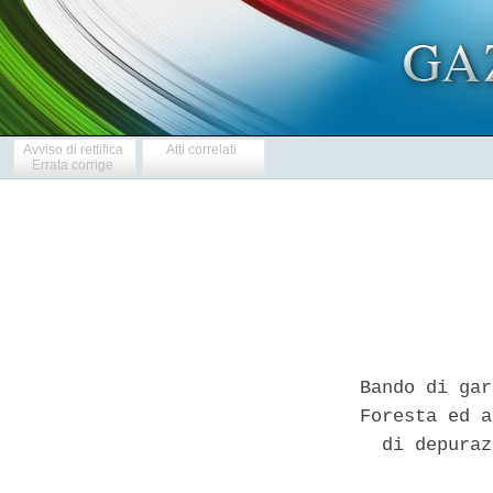
Avviso di rettifica
Atti correlati
Errata corrige
Bando di gar
Foresta ed a
  di depuraz