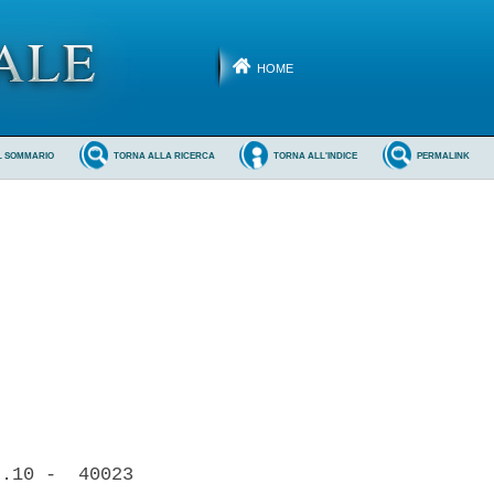
HOME
L SOMMARIO
TORNA ALLA RICERCA
TORNA ALL'INDICE
PERMALINK
.10 -  40023
