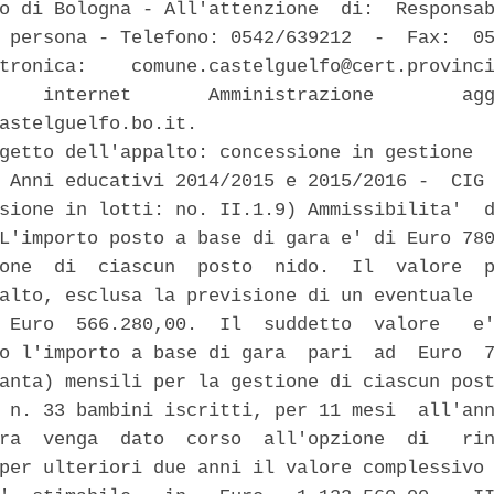
o di Bologna - All'attenzione  di:  Responsab
 persona - Telefono: 0542/639212  -  Fax:  05
tronica:    comune.castelguelfo@cert.provinci
    internet       Amministrazione        agg
astelguelfo.bo.it. 

getto dell'appalto: concessione in gestione  
 Anni educativi 2014/2015 e 2015/2016 -  CIG 
sione in lotti: no. II.1.9) Ammissibilita'  d
L'importo posto a base di gara e' di Euro 780
one  di  ciascun  posto  nido.  Il  valore  p
alto, esclusa la previsione di un eventuale  
 Euro  566.280,00.  Il  suddetto  valore   e'
o l'importo a base di gara  pari  ad  Euro  7
anta) mensili per la gestione di ciascun post
 n. 33 bambini iscritti, per 11 mesi  all'ann
ra  venga  dato  corso  all'opzione  di   rin
per ulteriori due anni il valore complessivo 