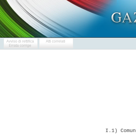
Avviso di rettifica
Atti correlati
Errata corrige
            
  I.1) Comun