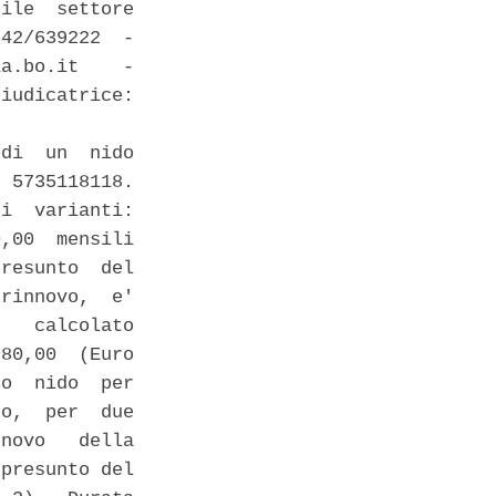
ile  settore

42/639222  -

a.bo.it    -

iudicatrice:

di  un  nido

 5735118118.

i  varianti:

,00  mensili

resunto  del

rinnovo,  e'

   calcolato

80,00  (Euro

o  nido  per

o,  per  due

novo   della

presunto del
