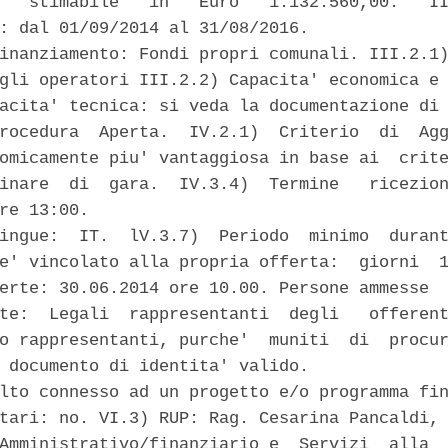
'  stimabile   in   Euro   1.132.560,00.   II
: dal 01/09/2014 al 31/08/2016. 

inanziamento: Fondi propri comunali. III.2.1)
gli operatori III.2.2) Capacita' economica e 
acita' tecnica: si veda la documentazione di 
rocedura  Aperta.  IV.2.1)  Criterio  di  Agg
omicamente piu' vantaggiosa in base ai  crite
inare  di  gara.  IV.3.4)  Termine   ricezion
re 13:00. 

ingue:  IT.  lV.3.7)  Periodo  minimo  durant
e' vincolato alla propria offerta:  giorni  1
erte: 30.06.2014 ore 10.00. Persone ammesse  
te:  Legali  rappresentanti  degli   offerent
o rappresentanti, purche'  muniti  di  procur
 documento di identita' valido. 

lto connesso ad un progetto e/o programma fin
tari: no. VI.3) RUP: Rag. Cesarina Pancaldi, 
Amministrativo/finanziario e  Servizi  alla  