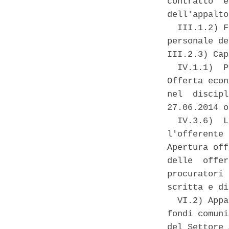
contratto  e
dell'appalto
  III.1.2) F
personale de
III.2.3) Cap
  IV.1.1)  P
Offerta econ
nel  discipl
27.06.2014 o
  IV.3.6)  L
l'offerente 
Apertura off
delle  offer
procuratori 
scritta e di
  VI.2) Appa
fondi comuni
del Settore 