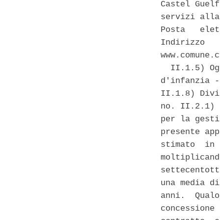
Castel Guelf
servizi alla
Posta   elet
Indirizzo   
www.comune.c
  II.1.5) Og
d'infanzia -
II.1.8) Divi
no. II.2.1) 
per la gesti
presente app
stimato  in 
moltiplicand
settecentott
una media di
anni.  Qualo
concessione 