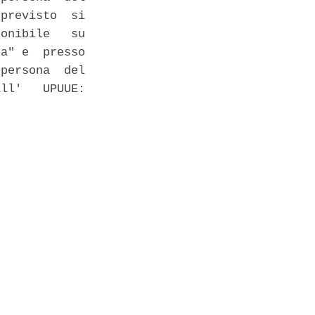
previsto  si

onibile   su

a" e  presso

persona  del

ll'   UPUUE:
