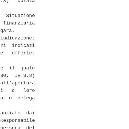
.3)   Durata

  Situazione

 finanziaria

gara. 

iudicazione:

ri  indicati

e   offerte:

e  il  quale

80.  IV.3.8)

all'apertura

i   o   loro

a  o  delega

anziato  dai

Responsabile

persona  del
