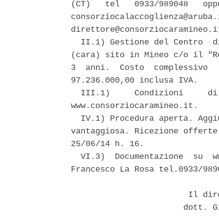
(CT)   tel   0933/989048   opp
consorziocalaccoglienza@aruba.
direttore@consorziocaramineo.it
  II.1) Gestione del Centro  d
(cara) sito in Mineo c/o il "R
3  anni.  Costo  complessivo  
97.236.000,00 inclusa IVA. 

  III.1)     Condizioni     di
www.consorziocaramineo.it. 

  IV.1) Procedura aperta. Aggi
vantaggiosa. Ricezione offerte
25/06/14 h. 16. 

  VI.3)  Documentazione  su  w
Francesco La Rosa tel.0933/9890
                        Il dir
                       dott. G