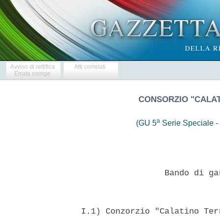
Avviso di rettifica
Atti correlati
Errata corrige
CONSORZIO "CALAT
a
(GU 5
Serie Speciale - 
                   Bando di ga
  I.1) Conzorzio "Calatino Ter