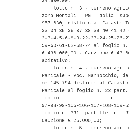
34.500,00; 

    lotto n. 3 - terreno agric
zona Montali - PG - della  sup
957.030, distinto al Catasto T
33-34-35-36-37-38-39-40-41-42-
2-3-4-5-6-8-9-22-23-24-25-26-2
59-60-61-62-68-74 al foglio n.
€ 430.000,00 - Cauzione € 43.0
abitativo; 

    lotto n. 4 - terreno agric
Panicale - Voc. Mannocchio, de
mq 145.794 distinto al Catasto
Panicale al foglio n. 22 part.
foglio                  n.    
97-98-99-105-106-107-108-109-5
foglio n. 331  part.lle  n.  3
Cauzione € 26.000,00; 

    lotto n. 5 - terreno agric