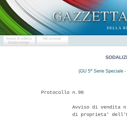
Avviso di rettifica
Atti correlati
Errata corrige
SODALIZ
a
(GU 5
Serie Speciale - 
Protocollo n.90

           Avviso di vendita n
           di proprieta' dell'