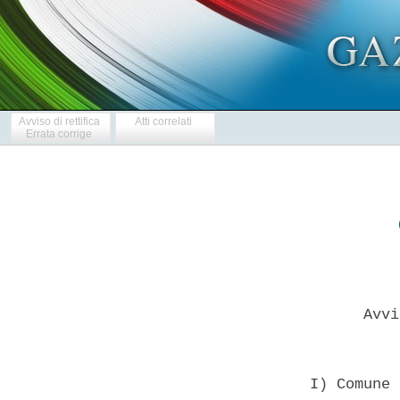
Avviso di rettifica
Atti correlati
Errata corrige
        Avvi
  I) Comune 