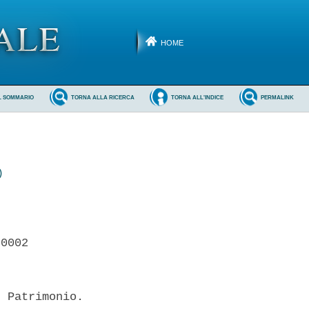
HOME
L SOMMARIO
TORNA ALLA RICERCA
TORNA ALL'INDICE
PERMALINK
)
0002 

 Patrimonio.
