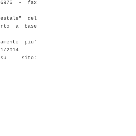
6975  -  fax

estale"  del

rto  a  base

amente  piu'

1/2014 

su     sito:
