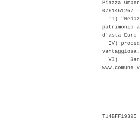
Piazza Umber
0761461267 -
  II) "Redaz
patrimonio a
d'asta Euro 
  IV) proced
vantaggiosa.
  VI)    Ban
www.comune.v
            
            