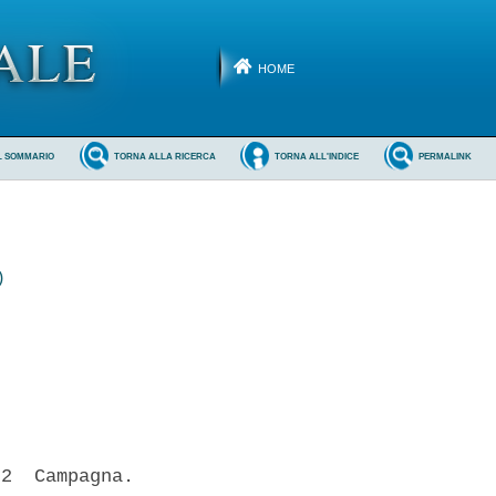
HOME
L SOMMARIO
TORNA ALLA RICERCA
TORNA ALL'INDICE
PERMALINK
)
2  Campagna.
