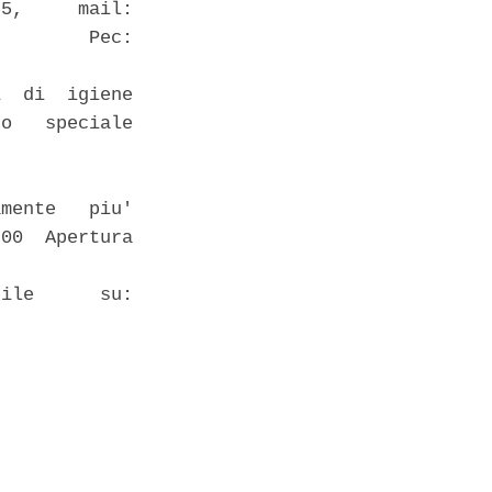
5,     mail:

        Pec:

  di  igiene

o   speciale

mente   piu'

00  Apertura

ile      su:
