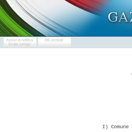
Avviso di rettifica
Atti correlati
Errata corrige
            
  I) Comune 