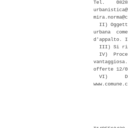
Tel.    0828
urbanistica@
mira.norma@c
  II) Oggett
urbana  come
d'appalto. I
  III) Si ri
  IV)  Proce
vantaggiosa.
offerte 12/0
  VI)      D
www.comune.c
            
            