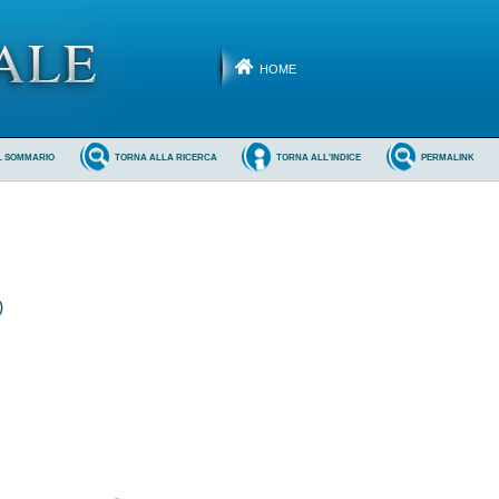
HOME
L SOMMARIO
TORNA ALLA RICERCA
TORNA ALL'INDICE
PERMALINK
)