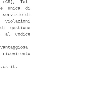
 (CS),  Tel.

e  unica  di

 servizio di

  violazioni

di  gestione

  al  Codice

vantaggiosa.

 ricevimento

.cs.it. 
