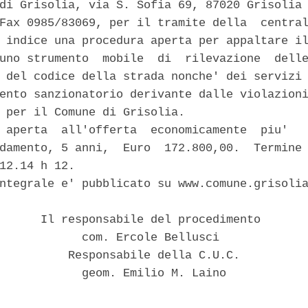
di Grisolia, via S. Sofia 69, 87020 Grisolia 
Fax 0985/83069, per il tramite della  central
 indice una procedura aperta per appaltare il
uno strumento  mobile  di  rilevazione  delle
 del codice della strada nonche' dei servizi 
ento sanzionatorio derivante dalle violazioni
 per il Comune di Grisolia. 

 aperta  all'offerta  economicamente  piu'   
damento, 5 anni,  Euro  172.800,00.  Termine 
12.14 h 12. 

ntegrale e' pubblicato su www.comune.grisolia
      Il responsabile del procedimento 

            com. Ercole Bellusci 

          Responsabile della C.U.C. 

            geom. Emilio M. Laino 
