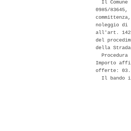
  Il Comune 
0985/83645, 
committenza,
noleggio di 
all'art. 142
del procedim
della Strada
  Procedura 
Importo affi
offerte: 03.
  Il bando i
            
            
            
            