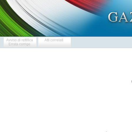
Avviso di rettifica
Atti correlati
Errata corrige
            