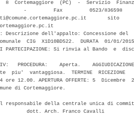
  8  Cortemaggiore  (PC)  -  Servizio  Finanz
        -         Fax         0523/836598    
ti@comune.cortemaggiore.pc.it       sito     
ortemaggiore.pc.it 

: Descrizione dell'appalto: Concessione del  
omunale  CIG  X1D10BD522.  DURATA  01/01/2015
I PARTECIPAZIONE: Si rinvia al Bando  e  disc
IV:   PROCEDURA:    Aperta.    AGGIUDICAZIONE
te  piu'  vantaggiosa.  TERMINE  RICEZIONE   
4 ore 12.00. APERTURA OFFERTE: 5  Dicembre  2
mune di Cortemaggiore. 

l responsabile della centrale unica di commit
         dott. Arch. Franco Cavalli 
