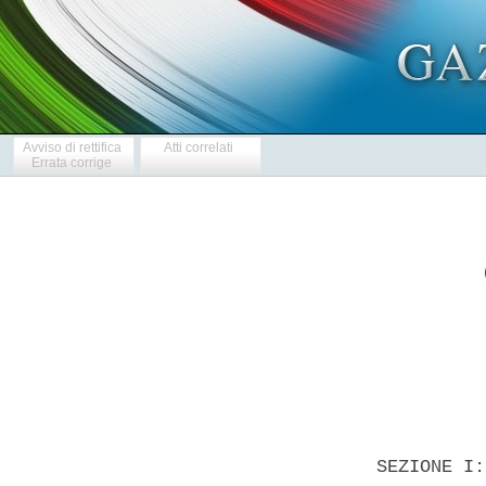
Avviso di rettifica
Atti correlati
Errata corrige
            
  SEZIONE I: