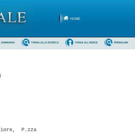
HOME
L SOMMARIO
TORNA ALLA RICERCA
TORNA ALL'INDICE
PERMALINK
)
iore,  P.zza
