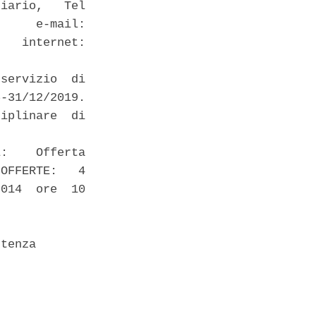
iario,   Tel

     e-mail:

   internet:

servizio  di

-31/12/2019.

iplinare  di

:    Offerta

OFFERTE:   4

014  ore  10

tenza 
