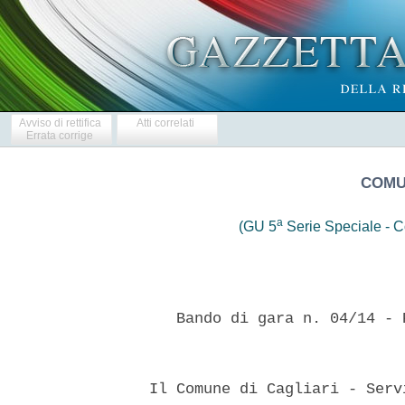
Avviso di rettifica
Atti correlati
Errata corrige
COMU
a
(GU 5
Serie Speciale - Co
 
     Bando di gara n. 04/14 - Procedura aperta - CIG: 5981556828 
 

  Il Comune di Cagliari - Servizio mobilita', infrastrutture viarie e
reti - via Roma, 145 - 09124 Cagliari, in esecuzione delle  Ordinanze
del Commissario Straordinario delegato  per  la  realizzazione  degli
interventi di mitigazione del rischio  idrogeologico  nella  RAS  nn.
408/23 del 31/7/2013 e 1 del 30/9/2014, della Deliberazione  G.C.  n.
136 del 21.10.2014 e della Determinazione del Dirigente del  Servizio
Mobilita', Infrastrutture Viarie e Reti n.11055  del  07/11/2014,  ai
sensi degli artt. 53, comma 2, lett. b), 55 del D.Lgs  163/06  e  17,
comma 4, lett. a), 18, comma 1, lett. a) punto 2 della L.R. 5/2007. 
  RENDE NOTO 
  che il giorno  18.12.2014  alle  ore  10.00  verra'  esperita,  con
PROCEDURA APERTA,  la  gara  per  l'affidamento  della  progettazione
esecutiva ed esecuzione dei  lavori  di  "Interventi  finalizzati  al
consolidamento strutturale della "cavita' del  crollo"  della  Piazza
d'Armi". CUP: G27B13000310001. Contratto a corpo e a misura. Luogo di
esecuzione: Cagliari. Importo a base di gara: Euro 610.000,00 +  IVA,
di cui Euro 20.000,00 per spese tecniche di progettazione esecutiva e
sicurezza,  CNPAIA  compresa.  Oneri  relativi  alla  sicurezza   non
soggetti a ribasso di gara: Euro 30.000,00 + IVA; Importo complessivo
dell'appalto: Euro 640.000,00 + IVA. CATEGORIA DI  LAVORO  PREVALENTE
ED UNICA: "OS21" - Euro  610.000,00  +  IVA  -  Classifica  III  SOA.
Validazione progetto  ex  art.  55,  comma  3,  DPR  207/10  in  data
10.02.2014. Termine di  esecuzione:  il  progetto  esecutivo,  dovra'
essere redatto in piena conformita' al progetto definitivo,  completo
in ogni sua parte, ed essere consegnato entro e non oltre  45  giorni
naturali e consecutivi, dalla data di ricevimento della comunicazione
di aggiudicazione. I lavori dovranno avere una durata di  180  giorni
naturali e consecutivi a decorrere dalla data del verbale di consegna
dei lavori. Modalita' di determinazione del corrispettivo: a corpo  e
a misura ai sensi di quanto previsto dall'art.  16,  comma  7,  della
L.R. 5/07. Termine di ricezione  offerte:  Entro  le  ore  11.00  del
15.12.2014. Indirizzo per l'invio delle offerte: Comune di Cagliari -
Servizio Mobilita', Infrastrutture Viarie e Reti - via  Roma,  145  -
09124 Cagliari. Documenti e modalita' di presentazione delle offerte:
secondo quanto previsto nel Disciplinare di Gara. Luogo  di  apertura
delle offerte: presso il Servizio Mobilita', Infrastrutture Viarie  e
Reti - Piazza De Gasperi, 2, terzo piano. Soggetti ammessi alla gara:
concorrenti indicati all'art. 34  e  seguenti  del  D.Lgs.  163/2006,
singoli o riuniti o consorziati, ovvero  che  intendano  riunirsi  ai
sensi dell'art. 37, comma 8 del Decreto medesimo. Sono ammessi  anche
concorrenti stabiliti in stati diversi dall'Italia alle condizioni di
cui agli artt. 39, comma 2 e 47 del D.Lgs. 163/2006. Soggetti ammessi
all'apertura delle offerte: legali  rappresentanti  dei  concorrenti,
loro incaricati o delegati, muniti di lettera d'incarico o di delega.
Finanziamento: Fondi Regione Sardegna. Polizza di  assicurazione:  la
somma assicurata ai sensi dell'art. 125, comma 1, del DPR 207/2010 e'
fissata in misura pari all'importo contrattuale oltre IVA per i danni
alle opere di cui alla partita 1 dello schema tipo 2.3 approvato  con
decreto del Ministero delle  Attivita'  Produttive  n.  123/2004;  in
misura pari all'importo contrattuale oltre IVA per i danni alle opere
preesistenti di cui alla partita 2 dello schema tipo di cui  sopra  e
in misura pari a Euro 500.000,00 per demolizione e  sgombero  di  cui
alla  partita  3;  il  massimale  per   l'assicurazione   contro   la
responsabilita' civile ai sensi  dell'art.  125,  comma  2,  del  DPR
207/2010,  in  considerazione  della  particolarita'  dell'opera   da
realizzare, e' fissato in Euro 1.000.000,00. La polizza  assicurativa
del progettista, ai sensi dell'art. 111 del  D.Lgs  163/2006,  dovra'
essere prestata per un massimale non inferiore  al  10%  dell'importo
dei lavori progettati. Garanzia provvisoria: Euro 12.800,00, pari  al
2% dell'importo  complessivo  dell'appalto,  costituita,  a  pena  di
esclusione, con le modalita' di cui all'art. 75 del D.Lgs.  163/2006,
indicate nel Disciplinare di Gara. Si applicano, in  particolare,  le
agevolazioni previste dall'art. 40,  comma  7  del  D.Lgs.  163/2006.
Contribuzione  in   favore   dell'A.N.AC.   -   Autorita'   Nazionale
Anticorruzione, pari  a  Euro  70,00  ai  sensi  di  quanto  disposto
dall'art. 1, commi 65 e 67 della  L.  266/05  e  dalla  Deliberazione
della  medesima  Autorita'  del  21.12.11,  da  corrispondersi   come
indicato nel disciplinare di gara.  Condizioni  minime  di  carattere
economico e tecnico necessarie per la partecipazione:  i  concorrenti
devono possedere attestazione, rilasciata da societa' di attestazione
(SOA) di cui al DPR 207/2010, regolarmente autorizzata, in  corso  di
validita', che  documenti  il  possesso  della  qualificazione  nelle
categorie e classifiche adeguate a quelle dei lavori da  appaltare  e
che attesti, per le lavorazioni di classifica  III  o  superiore,  il
possesso del Certificato del sistema di qualita' conforme alle  norme
europee della serie  UNI  EN  ISO  9000  e  alla  vigente  disciplina
nazionale. Qualora l'attestazione SOA non riporti  tale  indicazione,
dovra'  essere  prodotto  il  medesimo  certificato,  rilasciato   da
soggetti accreditati ai sensi delle norme europee della serie UNI CEI
EN 45000, nonche' copia della lettera con la  quale  viene  richiesto
alla  SOA  l'adeguamento   della   propria   attestazione.   Inoltre,
trattandosi di appalto per progettazione  esecutiva  e  realizzazione
lavori,   i   concorrenti   devono   altresi    possedere    adeguata
qualificazione per prestazione di progettazione e costruzione, per la
classifica adeguata all'importo dei lavori da appaltare, ed essere in
possesso dei requisiti previsti  per  l'affidamento  dei  servizi  di
progettazione specificati nel disciplinare di gara. I concorrenti che
non possiedono la qualificazione per la prestazione di  progettazione
e costruzione devono incaricare o  associare  per  la  redazione  del
progetto esecutivo professionisti  indicati  dall'art.  90,  comma  1
lett. d), e), f), f-bis), g) e  h)  del  D.Lgs.  163/06.  I  predetti
professionisti  devono  essere  abilitati  e  iscritti  agli   ordini
professionali in conformita' alla  normativa  in  vigore  al  momento
della gara. In ogni caso tutti i concorrenti, singoli o  raggruppati,
con  o  senza  attestazione  SOA  per  la   progettazione,   dovranno
dichiarare,  a  pena  di  esclusione,  i  dati  identificativi  del/i
progettista/i   di   cui   intendano   avvalersi   specificando    se
appartenente/i al proprio staff  tecnico  oppure  se  incaricato/i  o
associato/i. Ai sensi del combinato disposto di cui  agli  artt.  90,
comma 7, del D.Lgs.  163/06  e  253,  comma  5,  del  DPR  207/10,  i
Raggruppamenti temporanei previsti dallo stesso  art.  90,  comma  1,
lett. g) del D.Lgs. 163/06, dovranno  prevedere,  quale  progettista,
almeno un professionista, laureato abilitato da meno di  cinque  anni
dalla data di pubblicazione del presente  bando  all'esercizio  della
professione secondo le norme dello Stato membro  dell'Unione  Europea
di residenza. 
  CRONOPROGRAMMA DELLE LAVORAZIONI: da predisporre  nel  rispetto  di
quanto disposto dall'art. 40 del DPR 207/10. 
  In relazione all'istituto  dell'avvalimento,  si  rinvia  a  quanto
stabilito dall'art. 49 del D.Lgs.  163/2006.  Periodo  per  il  quale
l'offerta e' vincolante per il concorrente: 180 giorni dalla data  di
scadenza   per   la   presentazione   dell'offerta.    Criterio    di
aggiudicazione: prezzo piu' basso, inferiore all'importo  complessivo
dei lavori a base di gara, al netto degli oneri per l'attuazione  dei
piani di sicurezza, determinato, ai  sensi  dell'art.  18,  comma  1,
lett. a), punto 2 della L.R.  5/2007,  mediante  ribasso  sull'elenco
prezzi e sull'importo per spese tecniche di  progettazione,  posti  a
base di gara e con le modalita' previste nel  presente  bando  e  nel
Disciplinare  di  Gara;  Varianti:  non  sono  ammesse  offerte   con
varianti.  Altre  prescrizioni  ed  informazioni:  a)  si  procedera'
all'esclusione automatica delle offerte anormalmente basse secondo le
modalita' previste dal combinato disposto di cui agli artt. 86 e 122,
comma 9 del D.Lgs. 163/2006, come  esplicitato  nel  Disciplinare  di
gara; b) in caso di offerte  uguali  si  procedera'  direttamente  al
sorteggio  pubblico;  c)  l'aggiudicatario  deve  prestare   garanzia
definitiva nella misura e nei modi previsti dall'art. 113 del  D.Lgs.
163/2006; d) le autocertificazioni, le certificazioni, i documenti  e
l'offerta devono essere in lingua italiana o corredati da  traduzione
giurata; e) nel caso di concorrenti costituiti ai sensi dell'art. 34,
comma 1, lettere d), e), f) del D.Lgs. 163/2006 si applica l'art.  37
del medesimo decreto, nonche' l'art. 92 del DPR 207/2010  per  quanto
vigente; f) gli importi dichiarati  da  imprese  stabilite  in  Stati
diversi dall'Italia, qualora espressi in altra valuta, devono  essere
convertiti in Euro; g)  il  subappalto  sara'  regolamentato  secondo
quanto disposto dall'art. 118 del D.Lgs. 163/06 e dal DPR 207/2010. I
pagamenti al subappaltatore  saranno  effettuati  dall'aggiudicatario
che avra' l'obbligo di adempiere a quanto disposto dal  comma  3  del
predetto art. 118, salva applicazione del comma 7 dell'art.  170  del
DPR 207/10, e quanto previsto dall''articolo 13, comma 2, lettera a),
della legge n. 180 del  2011;  h)  l'Amministrazione  si  riserva  la
facolta' di applicare la procedura ex art. 140 D.Lgs.163/06 nei  casi
ivi previsti; i) e' esclusa la competenza arbitrale; l) i concorrenti
hanno l'obbligo di impegnarsi ad accettare  la  consegna  dei  lavori
sotto le riserve di legge, fermo restando quanto stabil