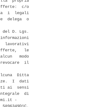
lla  propria

fferte:  c/o

a  i  legali

e  delega  o

 del D. Lgs.

informazioni

  lavorativi

fferte,   le

alcun   modo

revocare  il

lcuna  Ditta

ze.  I  dati

ti ai  sensi

ntegrale  di

mi.it - 

 5896349D1C,
