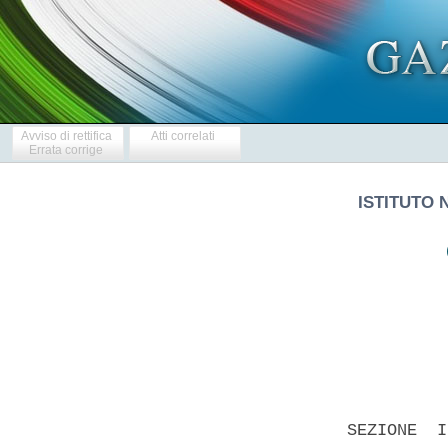
Avviso di rettifica
Atti correlati
Errata corrige
ISTITUTO 
            
  SEZIONE  I