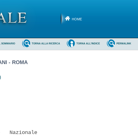
HOME
L SOMMARIO
TORNA ALLA RICERCA
TORNA ALL'INDICE
PERMALINK
ANI - ROMA
)
   Nazionale
