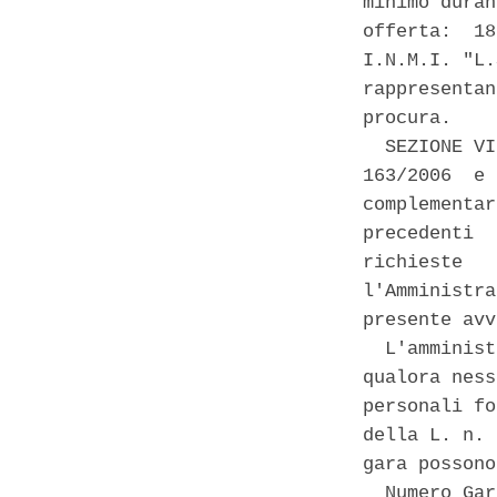
minimo duran
offerta:  18
I.N.M.I. "L.
rappresentan
procura. 

  SEZIONE VI
163/2006  e 
complementar
precedenti  
richieste   
l'Amministra
presente avv
  L'amminist
qualora ness
personali fo
della L. n. 
gara possono
  Numero Gar