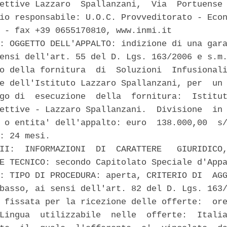
ettive Lazzaro  Spallanzani,  Via  Portuense 
io responsabile: U.O.C. Provveditorato - Econ
 - fax +39 0655170810, www.inmi.it 

: OGGETTO DELL'APPALTO: indizione di una gara
ensi dell'art. 55 del D. Lgs. 163/2006 e s.m.
o della fornitura  di  Soluzioni  Infusionali
e dell'Istituto Lazzaro Spallanzani, per  un 
go di  esecuzione  della  fornitura:  Istitut
ettive - Lazzaro Spallanzani.  Divisione  in 
 o entita' dell'appalto: euro  138.000,00  s/
: 24 mesi. 

II:  INFORMAZIONI  DI  CARATTERE   GIURIDICO,
E TECNICO: secondo Capitolato Speciale d'Appa
: TIPO DI PROCEDURA: aperta, CRITERIO DI  AGG
basso, ai sensi dell'art. 82 del D. Lgs. 163/
 fissata per la ricezione delle offerte:  ore
Lingua  utilizzabile  nelle  offerte:  Italia