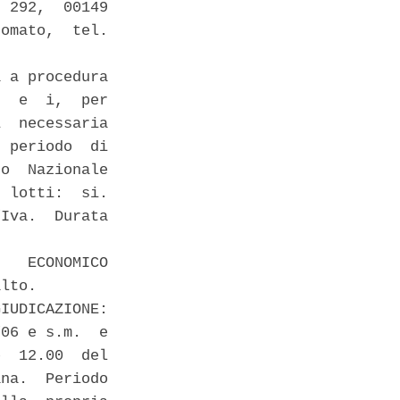
 292,  00149

omato,  tel.

 a procedura

  e  i,  per

  necessaria

 periodo  di

o  Nazionale

 lotti:  si.

Iva.  Durata

   ECONOMICO

lto. 

IUDICAZIONE:

06 e s.m.  e

  12.00  del

na.  Periodo
