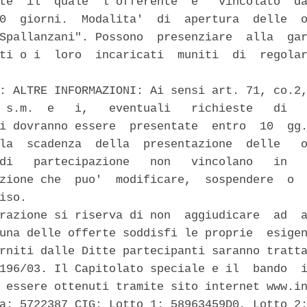
te  il  quale  l'offerente  e'  vincolato  da
0  giorni.  Modalita'  di  apertura  delle  o
Spallanzani". Possono  presenziare  alla  gar
ti o i  loro  incaricati  muniti  di  regolar
: ALTRE INFORMAZIONI: Ai sensi art. 71, co.2,
 s.m.  e   i,   eventuali   richieste   di   
i dovranno essere  presentate  entro  10  gg.
la  scadenza  della  presentazione  delle   o
di   partecipazione   non   vincolano   in   
zione che  puo'  modificare,  sospendere  o  
iso. 

razione si riserva di non  aggiudicare  ad  a
una delle offerte soddisfi le proprie  esigen
rniti dalle Ditte partecipanti saranno tratta
196/03. Il Capitolato speciale e il  bando  i
 essere ottenuti tramite sito internet www.in
a: 5722387 CIG: Lotto 1: 58963459D0, Lotto 2: