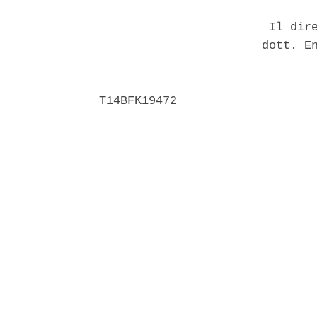
                        Il dire
                       dott. En