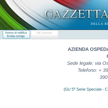
Avviso di rettifica
Atti correlati
Errata corrige
AZIENDA OSPEDA
Sede legale: via Os
Telefono: + 3
390
a
(GU 5
Serie Speciale - Co