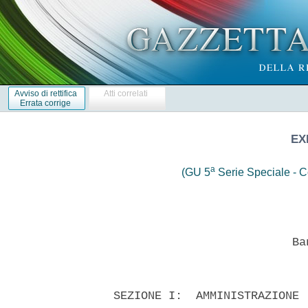
Avviso di rettifica
Atti correlati
Errata corrige
EX
a
(GU 5
Serie Speciale - Co
                            Ban
  SEZIONE I:  AMMINISTRAZIONE 