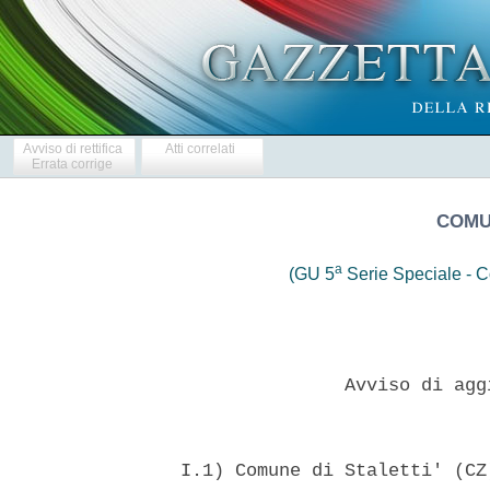
Avviso di rettifica
Atti correlati
Errata corrige
COMUN
a
(GU 5
Serie Speciale - Co
                 Avviso di agg
  I.1) Comune di Staletti' (CZ