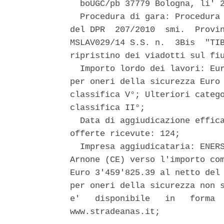
  boUGC/pb 37779 Bologna, li' 2
  Procedura di gara: Procedura 
del DPR  207/2010  smi.  Provin
MSLAV029/14 S.S. n.  3Bis  "TIB
ripristino dei viadotti sul fiu
  Importo lordo dei lavori: Eur
per oneri della sicurezza Euro 
classifica V°; Ulteriori catego
classifica II°; 

  Data di aggiudicazione effica
offerte ricevute: 124; 

  Impresa aggiudicataria: ENERS
Arnone (CE) verso l'importo com
Euro 3'459'825.39 al netto del 
per oneri della sicurezza non s
e'   disponibile   in   forma  
www.stradeanas.it; 
