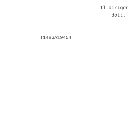
                     Il dirigen
                         dott. 