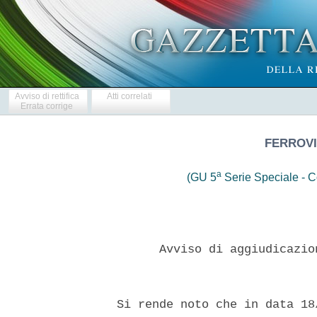
Avviso di rettifica
Atti correlati
Errata corrige
FERROVI
a
(GU 5
Serie Speciale - Co
        Avviso di aggiudicazio
  Si rende noto che in data 18