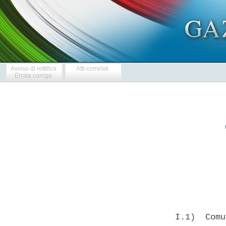
Avviso di rettifica
Atti correlati
Errata corrige
            
  I.1)  Comu