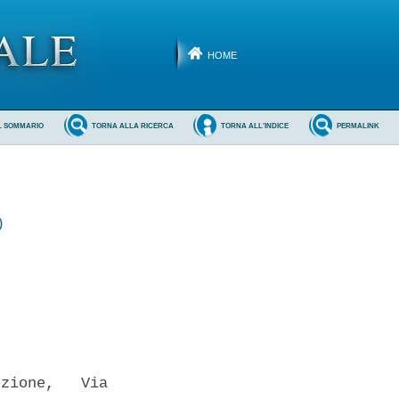
HOME
L SOMMARIO
TORNA ALLA RICERCA
TORNA ALL'INDICE
PERMALINK
)
zione,   Via
