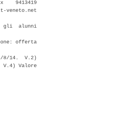
x    9413419

t-veneto.net

 gli  alunni

one: offerta

/8/14.  V.2)

 V.4) Valore
